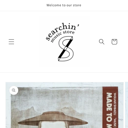
コンテ
Welcome to our store
ンツに
進む
カ
ー
ト
商品情
報にス
キップ