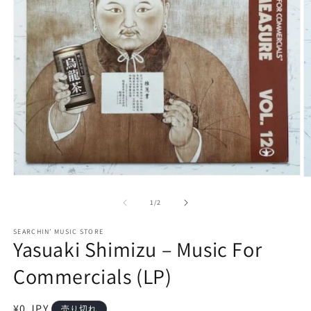
モ
ー
の
1
/
2
ダ
ル
で
SEARCHIN’ MUSIC STORE
Yasuaki Shimizu – Music For
メ
デ
Commercials (LP)
ィ
ア
(1)
(2
を
通
¥0 JPY
売り切れ