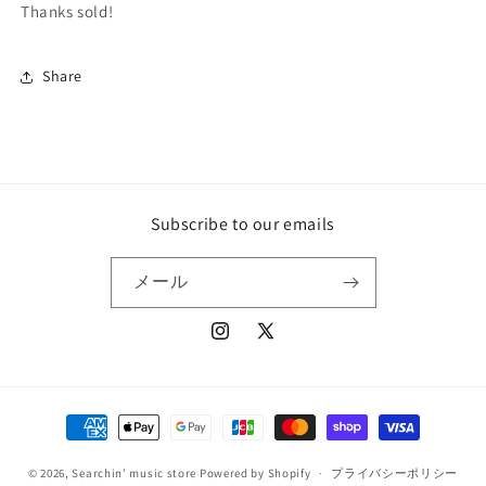
Thanks sold!
Share
Subscribe to our emails
メール
Instagram
X
(Twitter)
決
済
© 2026,
Searchin’ music store
Powered by Shopify
方
プライバシーポリシー