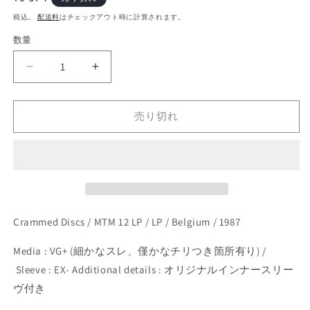
開
常
く
税込。
配送料
はチェックアウト時に計算されます。
価
数量
格
Yasuaki
Yasuaki
Shimizu
Shimizu
–
–
Music
Music
売り切れ
For
For
Commercials
Commercials
(LP)
(LP)
の
の
数
数
量
量
Crammed Discs / MTM 12 LP / LP / Belgium / 1987
を
を
減
増
Media : VG+ (細かなスレ、僅かなチリつき箇所有り) /
ら
や
Sleeve : EX- Additional details : オリジナルインナースリー
す
す
ヴ付き