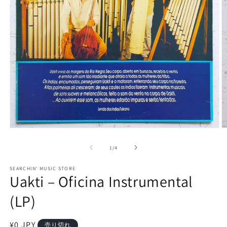
モ
ー
の
1
/
4
ダ
ル
で
SEARCHIN’ MUSIC STORE
Uakti – Oficina Instrumental
メ
デ
(LP)
ィ
ア
(1)
(2
を
通
¥0 JPY
売り切れ