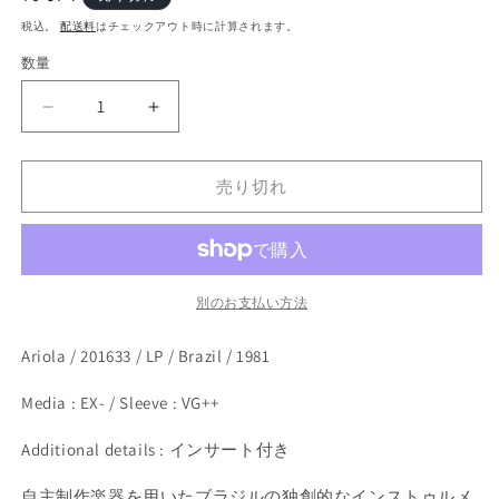
開
常
く
税込。
配送料
はチェックアウト時に計算されます。
価
数量
格
Uakti
Uakti
–
–
Oficina
Oficina
Instrumental
Instrumental
売り切れ
(LP)
(LP)
の
の
数
数
量
量
別のお支払い方法
を
を
減
増
Ariola / 201633 / LP / Brazil / 1981
ら
や
す
す
Media : EX- / Sleeve : VG++
Additional details : インサート付き
自主制作楽器を用いたブラジルの独創的なインストゥルメ