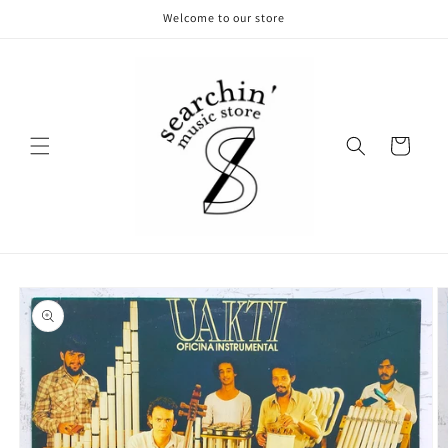
コンテ
Welcome to our store
ンツに
進む
カ
ー
ト
商品情
報にス
キップ