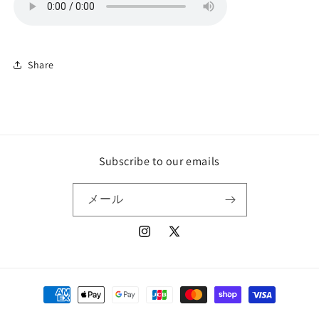
Share
Subscribe to our emails
メール
Instagram
X
(Twitter)
決
済