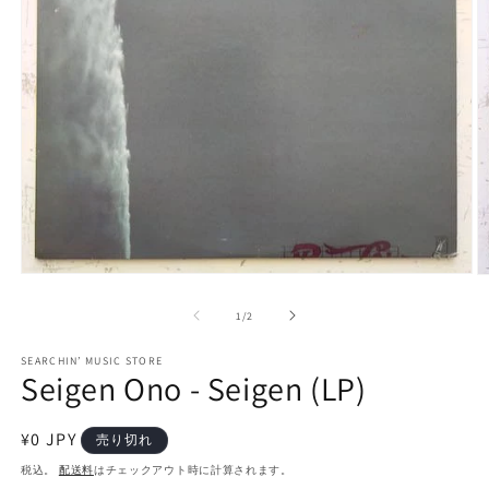
モ
ー
の
1
/
2
ダ
ル
で
SEARCHIN’ MUSIC STORE
Seigen Ono - Seigen (LP)
メ
デ
ィ
通
¥0 JPY
ア
売り切れ
(1)
(2
常
税込。
配送料
はチェックアウト時に計算されます。
を