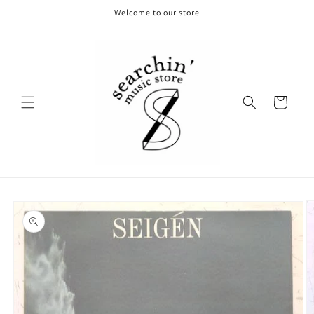
コンテ
Welcome to our store
ンツに
進む
カ
ー
ト
商品情
報にス
キップ