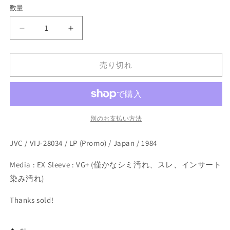
価
開
数量
く
格
Seigen
Seigen
Ono
Ono
-
-
Seigen
Seigen
売り切れ
(LP)
(LP)
の
の
数
数
量
量
別のお支払い方法
を
を
減
増
JVC / VIJ-28034 / LP (Promo) / Japan / 1984
ら
や
す
す
Media : EX Sleeve : VG+ (僅かなシミ汚れ、スレ、インサート
染み汚れ)
Thanks sold!