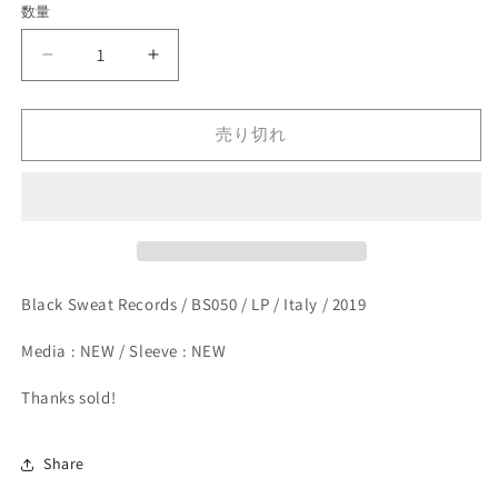
開
数量
格
く
Riccardo
Riccardo
Sinigaglia,
Sinigaglia,
Trio
Trio
Cavalazzi
Cavalazzi
売り切れ
-
-
In
In
Fa
Fa
(LP)
(LP)
の
の
数
数
Black Sweat Records / BS050 / LP / Italy / 2019
量
量
を
を
Media : NEW / Sleeve : NEW
減
増
ら
や
Thanks sold!
す
す
Share