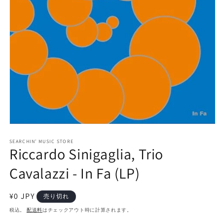
モ
ー
SEARCHIN’ MUSIC STORE
ダ
Riccardo Sinigaglia, Trio
ル
で
Cavalazzi - In Fa (LP)
メ
デ
ィ
通
¥0 JPY
売り切れ
ア
常
(1)
税込。
配送料
はチェックアウト時に計算されます。
を
価