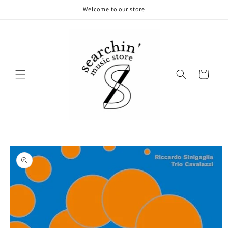
コンテ
Welcome to our store
ンツに
進む
カ
ー
ト
商品情
報にス
キップ