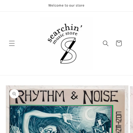
コンテ
Welcome to our store
ンツに
進む
カ
ー
ト
商品情
報にス
キップ