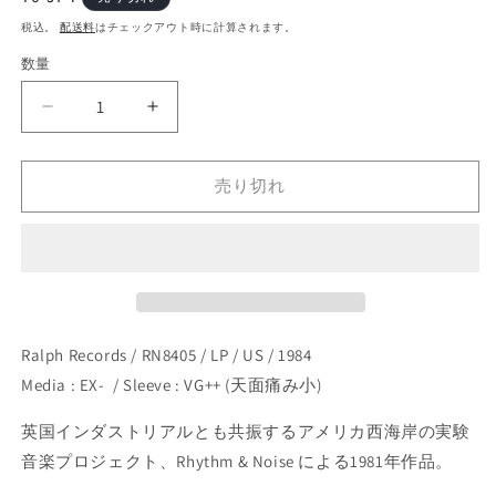
開
常
税込。
配送料
はチェックアウト時に計算されます。
く
価
数量
格
Rhythm
Rhythm
&amp;
&amp;
Noise
Noise
–
–
売り切れ
Contents
Contents
Under
Under
Notice
Notice
(LP)
(LP)
の
の
数
数
Ralph Records / RN8405 / LP / US / 1984
量
量
を
を
Media : EX- / Sleeve : VG++ (天面痛み小)
減
増
英国インダストリアルとも共振するアメリカ西海岸の実験
ら
や
音楽プロジェクト、
Rhythm & Noise
による1981年作品。
す
す