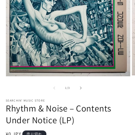
モ
ー
の
1
/
3
ダ
ル
で
SEARCHIN’ MUSIC STORE
Rhythm & Noise – Contents
メ
デ
Under Notice (LP)
ィ
ア
(2
(1)
を
通
¥0 JPY
売り切れ