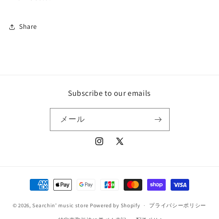
数
数
量
量
Share
を
を
減
増
ら
や
す
す
Subscribe to our emails
メール
Instagram
X
(Twitter)
決
済
© 2026,
Searchin’ music store
Powered by Shopify
方
プライバシーポリシー