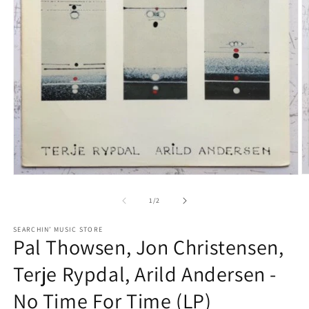
モ
ー
の
1
/
2
ダ
ル
で
SEARCHIN’ MUSIC STORE
Pal Thowsen, Jon Christensen,
メ
デ
Terje Rypdal, Arild Andersen -
ィ
ア
(2
(1)
No Time For Time (LP)
を