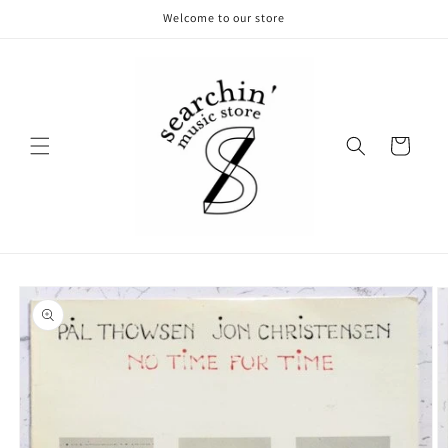
コンテ
Welcome to our store
ンツに
進む
カ
ー
ト
商品情
報にス
キップ