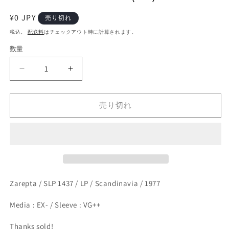
開
く
通
¥0 JPY
売り切れ
常
税込。
配送料
はチェックアウト時に計算されます。
価
数量
格
Pal
Pal
Thowsen,
Thowsen,
Jon
Jon
Christensen,
Christensen,
売り切れ
Terje
Terje
Rypdal,
Rypdal,
Arild
Arild
Andersen
Andersen
-
-
No
No
Time
Time
Zarepta / SLP 1437 / LP / Scandinavia / 1977
For
For
Time
Time
Media : EX- / Sleeve : VG++
(LP)
(LP)
の
の
Thanks sold!