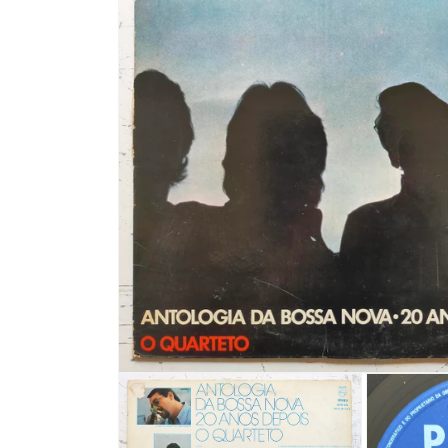
モ
ー
ダ
ル