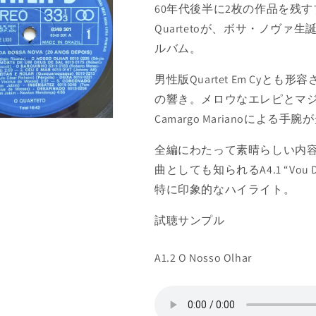
減
増
60年代後半に2枚の作品を残
ら
や
Quartetoが、ボサ・ノヴ
す
す
ルバム。
男性版Quartet Em Cy
の響き。メロウなエレピとマジカ
Camargo Marianoによる手
全編にわたって素晴らしい内容ですが、A
曲としても知られるA4.1 “Vou Deit
特に印象的なハイライト。
試聴サンプル
A1.2 O Nosso Olhar