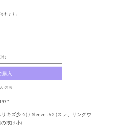
算されます。
切れ
払い方法
 1977
軽いスリキズ少々
) / Sleeve : VG (スレ、リングウ
の抜け小)