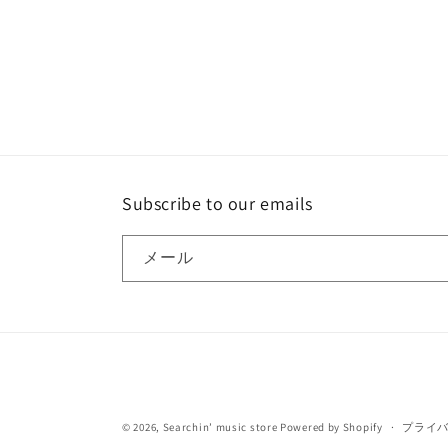
Subscribe to our emails
メール
© 2026,
Searchin’ music store
Powered by Shopify
プライ