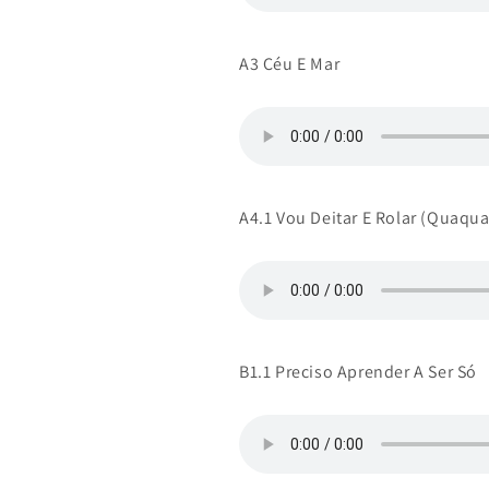
A3 Céu E Mar
A4.1 Vou Deitar E Rolar (Quaqu
B1.1 Preciso Aprender A Ser Só