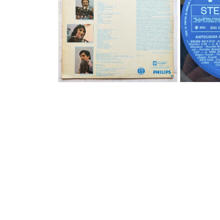
で
メ
デ
ィ
ア
(1)
を
開
く
モ
モ
ー
ー
ダ
ダ
ル
ル
で
で
メ
メ
デ
デ
ィ
ィ
ア
ア
(2)
(3)
を
を
開
開
く
く