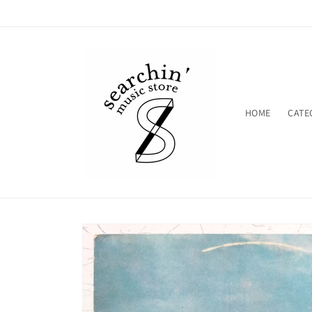
コンテ
ンツに
進む
HOME
CATE
商品情
報にス
キップ