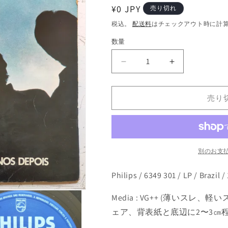
通
¥0 JPY
売り切れ
常
税込。
配送料
はチェックアウト時に計
価
数量
格
O
O
Quarteto
Quarteto
‎–
‎–
Antologia
Antologia
売り
Da
Da
Bossa
Bossa
Nova
Nova
20
20
Anos
Anos
別のお支
Depois
Depois
(LP)
(LP)
Philips
/ 6349 301 / LP / Brazil /
の
の
数
数
Media : VG++ (薄いスレ、
量
量
ェア、背表紙と底辺に2〜3㎝程
を
を