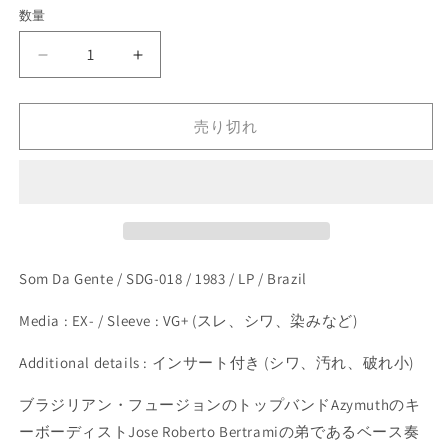
価
開
数量
く
格
Grupo
Grupo
Medusa
Medusa
-
-
Ferrovias
Ferrovias
売り切れ
(LP)
(LP)
の
の
数
数
量
量
を
を
減
増
Som Da Gente / SDG-018 / 1983 / LP / Brazil
ら
や
す
す
Media : EX- / Sleeve : VG+ (スレ、シワ、染みなど)
Additional details : インサート付き (シワ、汚れ、破れ小)
ブラジリアン・フュージョンのトップバンドAzymuthのキ
ーボーディストJose Roberto Bertramiの弟であるベース奏