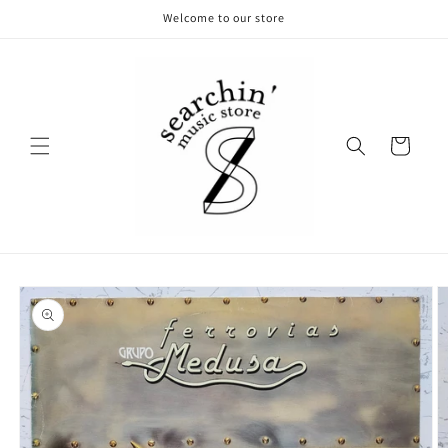
コンテ
Welcome to our store
ンツに
進む
カ
ー
ト
商品情
報にス
キップ