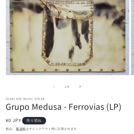
モ
ー
の
1
/
4
ダ
ル
で
SEARCHIN’ MUSIC STORE
Grupo Medusa - Ferrovias (LP)
メ
デ
ィ
通
¥0 JPY
ア
売り切れ
(1)
(2
常
税込。
配送料
はチェックアウト時に計算されます。
を