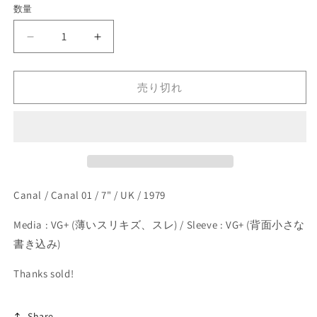
開
数量
く
格
General
General
Strike
Strike
-
-
My
My
売り切れ
Body
Body
(7&quot;)
(7&quot;)
の
の
数
数
量
量
を
を
Canal / Canal 01 / 7" / UK / 1979
減
増
ら
や
Media : VG+ (薄いスリキズ、スレ) / Sleeve : VG+ (背面小さな
す
す
書き込み)
Thanks sold!
Share