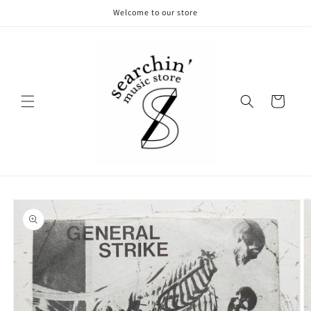
コンテ
Welcome to our store
ンツに
進む
カ
ー
ト
商品情
報にス
キップ