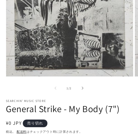
モ
ー
の
1
/
2
ダ
ル
で
SEARCHIN’ MUSIC STORE
General Strike - My Body (7")
メ
デ
ィ
通
¥0 JPY
ア
売り切れ
(1)
(2
常
税込。
配送料
はチェックアウト時に計算されます。
を
価