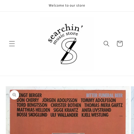
コンテ
Welcome to our store
ンツに
進む
カ
ー
ト
商品情
報にス
キップ