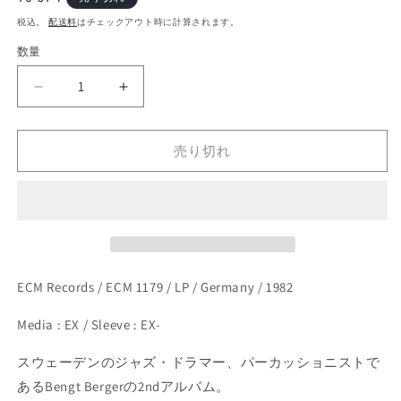
開
常
く
税込。
配送料
はチェックアウト時に計算されます。
価
数量
格
Bengt
Bengt
Berger
Berger
–
–
Bitter
Bitter
売り切れ
Funeral
Funeral
Beer
Beer
(LP)
(LP)
の
の
数
数
量
量
ECM Records / ECM 1179 / LP / Germany / 1982
を
を
減
増
Media : EX / Sleeve : EX-
ら
や
す
す
スウェーデンのジャズ・ドラマー、パーカッショニストで
あるBengt Bergerの2ndアルバム。