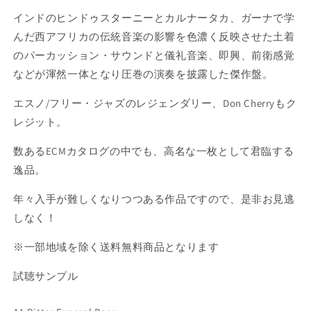
インドのヒンドゥスターニーとカルナータカ、ガーナで学
んだ西アフリカの伝統音楽の影響を色濃く反映させた土着
のパーカッション・サウンドと儀礼音楽、即興、前衛感覚
などが渾然一体となり圧巻の演奏を披露した傑作盤。
エスノ/フリー・ジャズのレジェンダリー、Don Cherryもク
レジット。
数あるECMカタログの中でも、高名な一枚として君臨する
逸品。
年々入手が難しくなりつつある作品ですので、是非お見逃
しなく！
※一部地域を除く送料無料商品となります
試聴サンプル