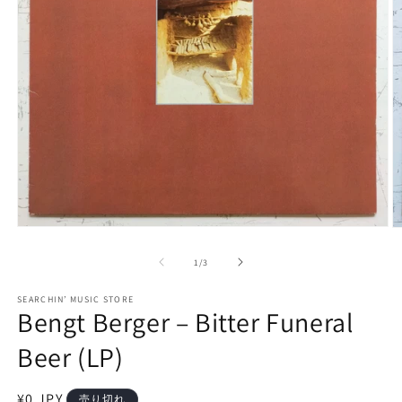
モ
ー
の
1
/
3
ダ
ル
で
SEARCHIN’ MUSIC STORE
Bengt Berger – Bitter Funeral
メ
デ
ィ
Beer (LP)
ア
(1)
(2
を
通
¥0 JPY
売り切れ