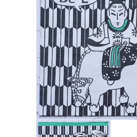
モ
ー
ダ