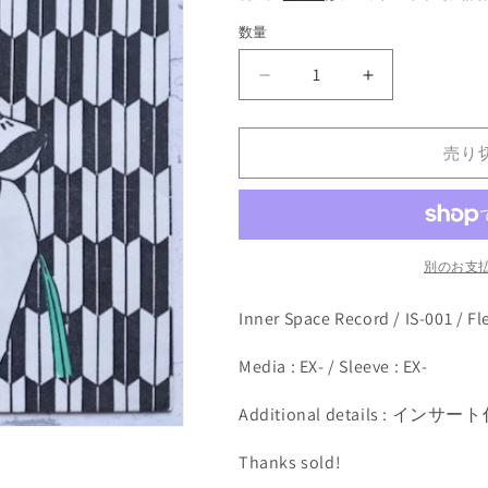
価
数量
格
Be-
Be-
2
2
-
-
Be-
Be-
売り
2
2
(Flexi,
(Flexi,
7&quot;)
7&quot;)
の
の
別のお支
数
数
量
量
Inner Space Record / IS-001 / Fle
を
を
減
増
Media : EX- / Sleeve : EX-
ら
や
す
す
Additional details : インサ
Thanks sold!