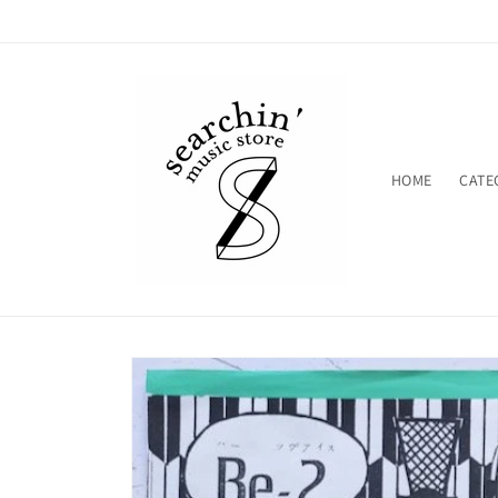
コンテ
ンツに
進む
HOME
CATE
商品情
報にス
キップ