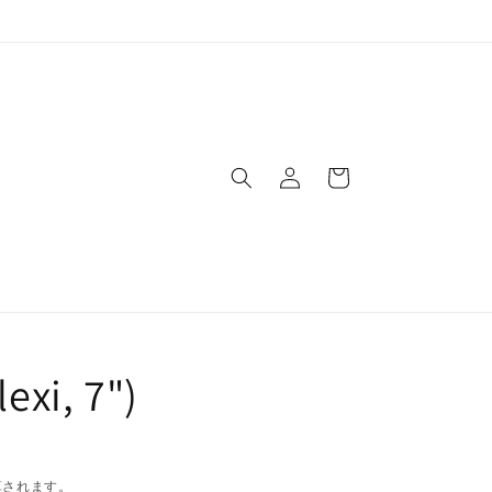
ロ
カ
グ
ー
イ
ト
ン
lexi, 7")
算されます。