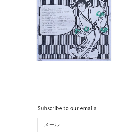
ル
で
メ
デ
ィ
ア
(1)
を
開
く
モ
ー
ダ
ル
で
メ
デ
ィ
Subscribe to our emails
ア
(2)
を
開
メール
く