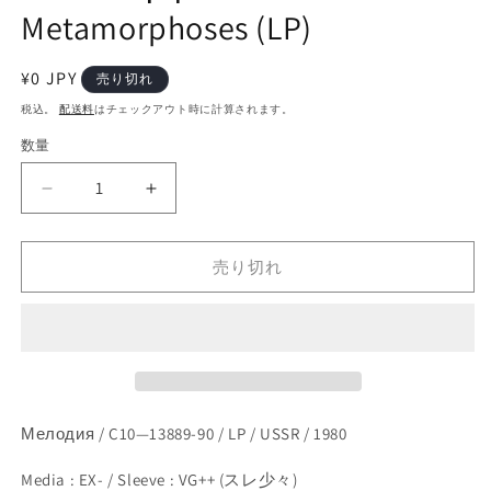
開
Metamorphoses (LP)
く
通
¥0 JPY
売り切れ
常
税込。
配送料
はチェックアウト時に計算されます。
価
数量
格
Э.
Э.
Артемьев,
Артемьев,
Ю.
Ю.
Богданов,
Богданов,
売り切れ
В.
В.
Мартынов
Мартынов
–
–
Метаморфозы
Метаморфозы
=
=
Metamorphoses
Metamorphoses
(LP)
(LP)
Мелодия / C10—13889-90 / LP / USSR / 1980
の
の
数
数
Media : EX- / Sleeve : VG++ (スレ少々)