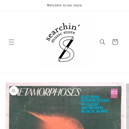
コンテ
Welcome to our store
ンツに
進む
カ
ー
ト
商品情
報にス
キップ