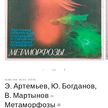
モ
ー
の
1
/
3
ダ
ル
で
SEARCHIN’ MUSIC STORE
Э. Артемьев, Ю. Богданов,
メ
デ
В. Мартынов –
ィ
ア
(2
(1)
Метаморфозы =
を