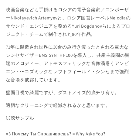
量
量
映画音楽なども手掛けるロシアの電子音楽家／コンポーザ
を
を
ーNikolayevich Artemyevと、ロシア国営レーベルMelodiaの
減
増
ら
や
サウンド・エンジニアを務めるYuri Bogdanovらによるプロ
す
す
ジェクト・チームで制作された80年作品。
71年に
製造され世界に30台のみ行き渡ったとされる巨大な
シンセサイザーEMS SYNTHI-100を導入し、
共産主義圏の異
端のメロディー、アトモスフェリックな音像渦巻くアンビ
エント〜コズミックなレフトフィールド・シンセまで強烈
な音場を披露しています。
盤面目視で綺麗ですが、ダストノイズ的底チリ有り。
適切なクリーニングで軽減されるかと思います。
試聴サンプル
A3 Почему Ты Спрашиваешь? = Why Aske You?